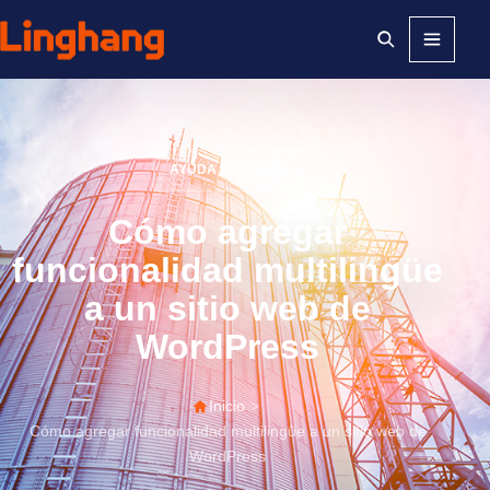
Menú
AYUDA DEL TEMA
Cómo agregar
funcionalidad multilingüe
a un sitio web de
WordPress
Inicio
>
Cómo agregar funcionalidad multilingüe a un sitio web de
WordPress