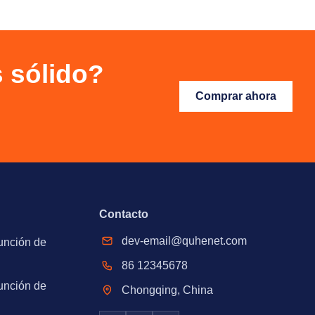
s sólido?
Comprar ahora
Contacto
dev-email@quhenet.com
unción de
86 12345678
unción de
Chongqing, China