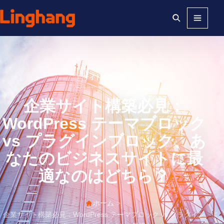
メニュー
サイト構築知識
企業サイト構築必見：
WordPress テーマブロック
vs プラグインブロック、あ
なたのビジネスサイトに最
適なのはどちら？
ホーム
>
企業サイト構築必見：WordPress テーマブロック vs プラグイン