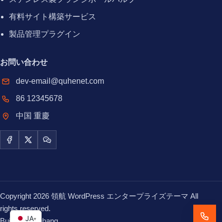
有料サイト構築サービス
製品管理プラグイン
お問い合わせ
dev-email@quhenet.com
86 12345678
中国 重慶
Facebook
X / Twitter
WeChat
Copyright 2026 領航 WordPress エンタープライズテーマ All
rights reserved.
JA
▾
Built with
Linghang