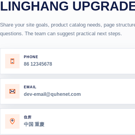
LINGHANG UPGRADE
Share your site goals, product catalog needs, page structur
questions. The team can suggest practical next steps.
PHONE
86 12345678
EMAIL
dev-email@quhenet.com
住所
中国 重慶