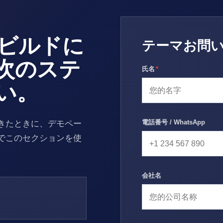
のリビルドに
テーマお問
次のステ
氏名
*
い。
電話番号 / WhatsApp
きたときに、デモペー
でこのセクションを使
会社名