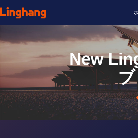
New L
ブ