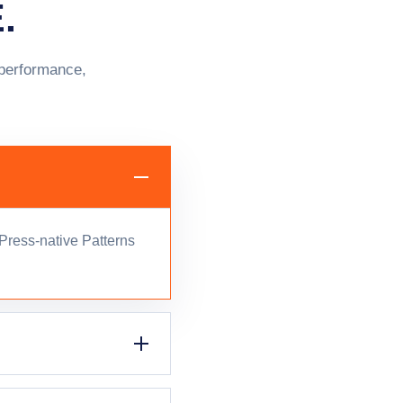
.
 performance,
ress-native Patterns