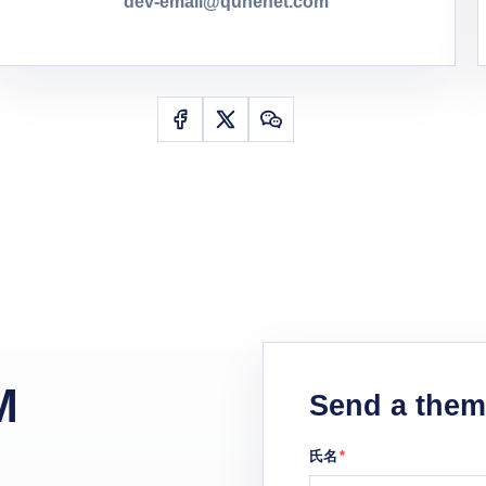
dev-email@quhenet.com
M
Send a them
氏名
*