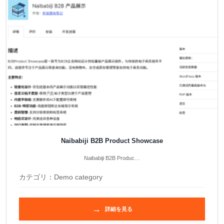
Naibabiji B2B Product Showcase
Naibabiji B2B Produc…
カテゴリ：
Demo category
→
詳細を見る