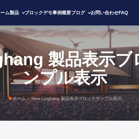
ホーム
製品
ブロックデモ
事例
概要
ブログ
お問い合わせ
FAQ
inghang 製品表示
ンプル表示
ホーム
>
New Linghang 製品表示ブロックサンプル表示