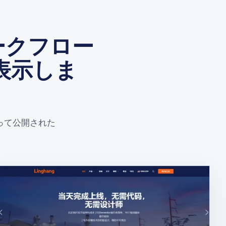
ークフロー
表示しま
って公開された