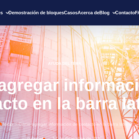
os
Demostración de bloques
Casos
Acerca de
Blog
Contacto
F
AYUDA DEL TEMA
gregar informac
cto en la barra la
Inicio
>
Cómo agregar información de contacto en la barra lateral
quhenet
17 de diciembre de 2025