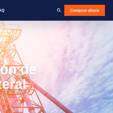
Comprar ahora
AQ
ión de
teral