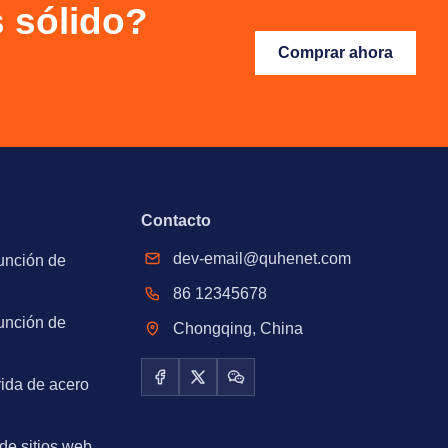
s sólido?
Comprar ahora
Contacto
dev-email@quhenet.com
unción de
86 12345678
unción de
Chongqing, China
rida de acero
Facebook
X / Twitter
WeChat
de sitios web