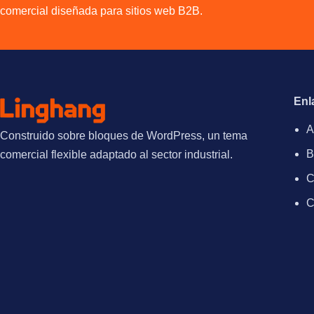
comercial diseñada para sitios web B2B.
Enl
A
Construido sobre bloques de WordPress, un tema
B
comercial flexible adaptado al sector industrial.
C
C