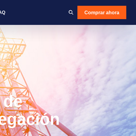
Comprar ahora
AQ
 de
egación