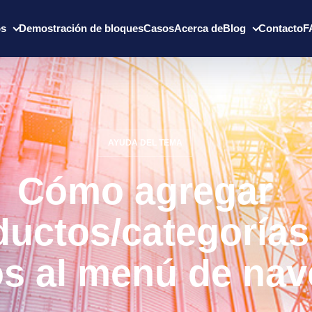
os
Demostración de bloques
Casos
Acerca de
Blog
Contacto
F
AYUDA DEL TEMA
Cómo agregar
ductos/categorías
s al menú de nav