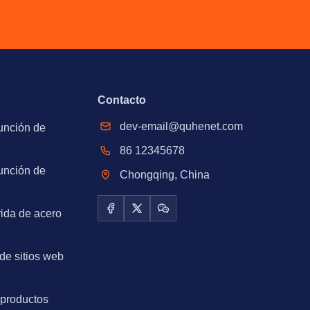
Contacto
dev-email@quhenet.com
unción de
86 12345678
unción de
Chongqing, China
rida de acero
Facebook
X / Twitter
WeChat
de sitios web
 productos