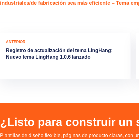
industriales/de fabricación sea más eficiente – Tema e
Navegación del artículo
ANTERIOR
Registro de actualización del tema LingHang:
Nuevo tema LingHang 1.0.6 lanzado
¿Listo para construir un
Plantillas de diseño flexible, páginas de producto claras, con u