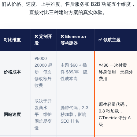
们从价格、速度、上手难度、售后服务和 B2B 功能五个维度，
直接对比三种建站方案的真实体验。
❌ 定制开
❌ Elementor
对比维度
✅ 领航主题
发
等构建器
¥5000-
20000 起
主题 $60 + 插
¥498 一次付费，
价格成本
步，每次
件 $89/年，隐
终身使用，无额外
修改额外
性成本高
费用
收费
取决于开
原生轻量代码，
发商水
臃肿代码，2-3
0.8 秒加载，
网站速度
平，维护
秒加载，影响
GTmetrix 评分 A
困难易变
SEO 排名
级
慢