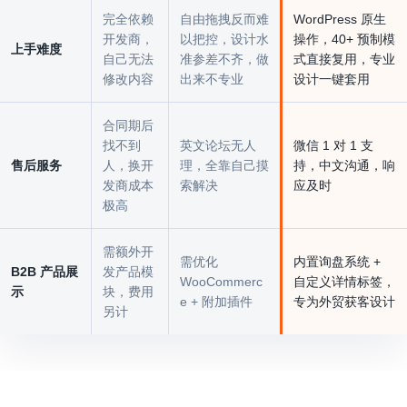
完全依赖
自由拖拽反而难
WordPress 原生
开发商，
以把控，设计水
操作，40+ 预制模
上手难度
自己无法
准参差不齐，做
式直接复用，专业
修改内容
出来不专业
设计一键套用
合同期后
找不到
英文论坛无人
微信 1 对 1 支
售后服务
人，换开
理，全靠自己摸
持，中文沟通，响
发商成本
索解决
应及时
极高
需额外开
需优化
内置询盘系统 +
B2B 产品展
发产品模
WooCommerc
自定义详情标签，
示
块，费用
e + 附加插件
专为外贸获客设计
另计